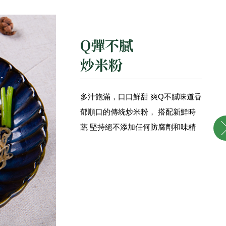
Q彈不膩
炒米粉
多汁飽滿，口口鮮甜 爽Q不膩味道香
郁順口的傳統炒米粉， 搭配新鮮時
蔬 堅持絕不添加任何防腐劑和味精