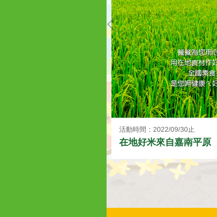
30止
活動時間：2022/09/30止
在地好米來自嘉南平原