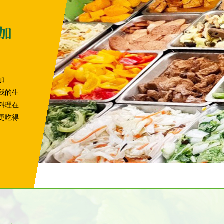
加
加
我的生
料理在
更吃得