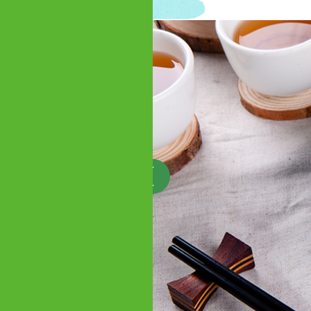
工製作
糕
作， 真材實料以在來米、
香菇…等多種食材費時蒸
好處的綿密鬆軟，越簡單的
感受真正的美味