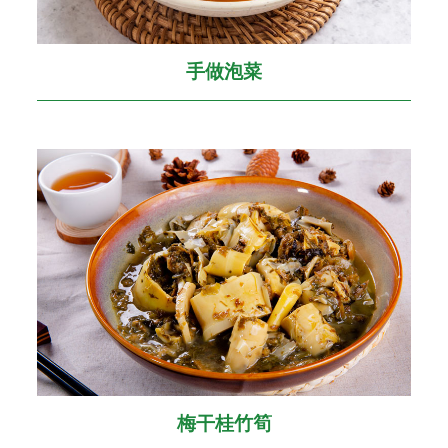
手做泡菜
梅干桂竹筍