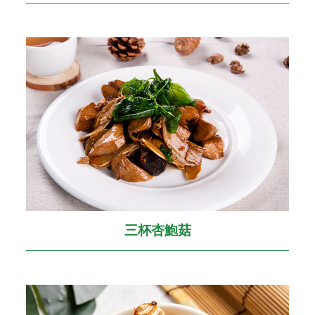
三杯杏鮑菇