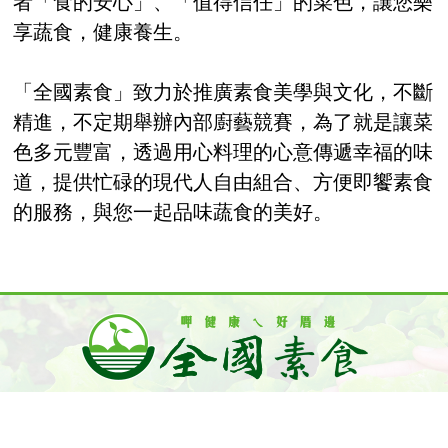
者「食的安心」、「值得信任」的菜色，讓您樂
享蔬食，健康養生。
「全國素食」致力於推廣素食美學與文化，不斷
精進，不定期舉辦內部廚藝競賽，為了就是讓菜
色多元豐富，透過用心料理的心意傳遞幸福的味
道，提供忙碌的現代人自由組合、方便即饗素食
的服務，與您一起品味蔬食的美好。
公司地址 新北市三重區中華路105號
公司電話 (02)2984-8758